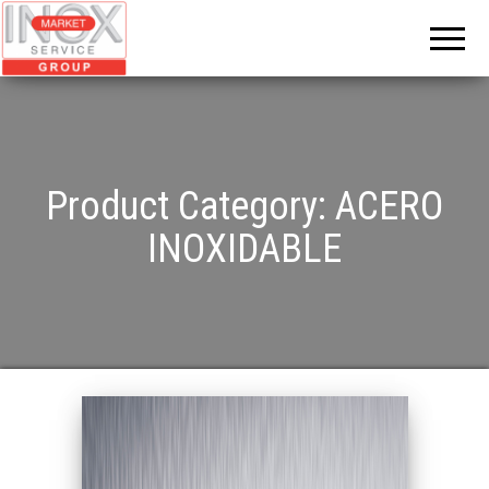
INOX
MARKET
GROUP
Product Category:
ACERO
INOXIDABLE