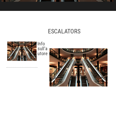
ESCALATORS
Info
sull'a
utore