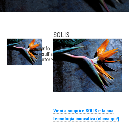
SOLIS
Info
sull'a
utore
Vieni a scoprire SOLIS e la sua
tecnologia innovativa (clicca qui!)